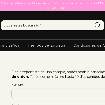
Por favor lee las condiciones de compra antes de realizar la misma. ♥ - TI
HÁBILES APROX!
mi diseño?
Tiempos de Entrega
Condiciones de 
Si te arrepentiste de una compra, podés pedir la cancela
de orden.
Tenés como máximo hasta 10 días corridos des
Nombre