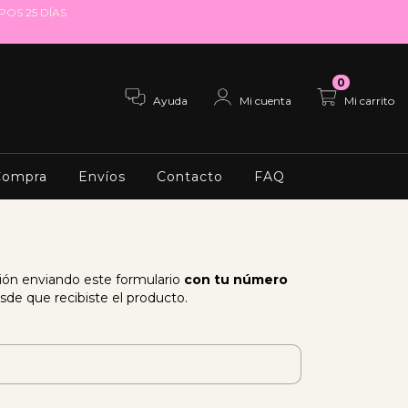
EMPOS 25 DÍAS
0
Ayuda
Mi cuenta
Mi carrito
Compra
Envíos
Contacto
FAQ
ción enviando este formulario
con tu número
de que recibiste el producto.