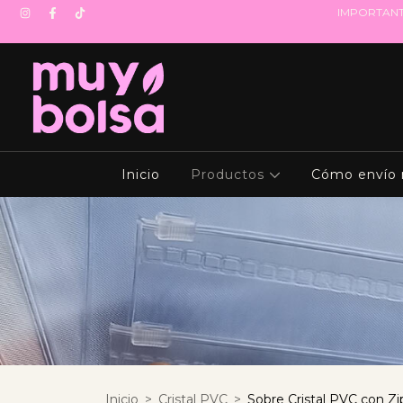
IMPORTANTE! 
Inicio
Productos
Cómo envío 
Inicio
>
Cristal PVC
>
Sobre Cristal PVC con Zi