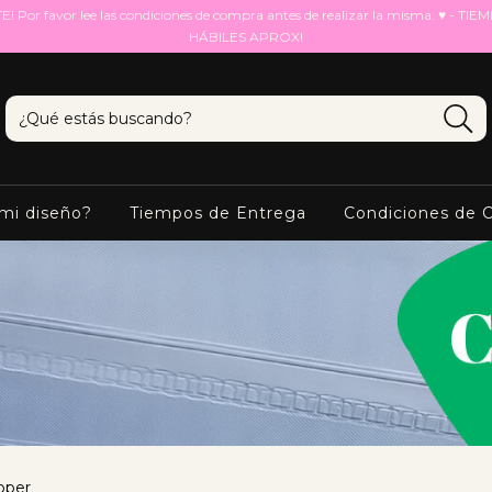
Por favor lee las condiciones de compra antes de realizar la misma. ♥ - TI
HÁBILES APROX!
mi diseño?
Tiempos de Entrega
Condiciones de 
pper