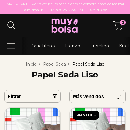
IMPORTANTE! Por favor lee las condiciones de compra antes de realizar
la misma. ♥ - TIEMPOS 25 DÍAS HÁBILES APROX!
0
Polietileno
Lienzo
Friselina
Kraf
Inicio
>
Papel Seda
>
Papel Seda Liso
Papel Seda Liso
Filtrar
SIN STOCK