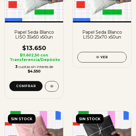
Papel Seda Blanco
Papel Seda Blanco
LISO 35x50 x50un
LISO 25x70 x50un
$13.650
$11.602,50
con
VER
Transferencia/Depósito
3
cuotas sin interés de
$4.550
SIN STOCK
SIN STOCK