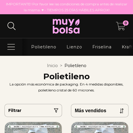
IMPORTANTE! Por favor lee las condiciones de compra antes de realizar
la misma. ♥ - TIEMPOS 25 DÍAS HÁBILES APROX!
0
Polietileno
Lienzo
Friselina
Kraf
Inicio
>
Polietileno
Polietileno
La opción más económica de packaging. En 4 medidas disponibles,
polietileno cristal de 60 micrones.
Filtrar