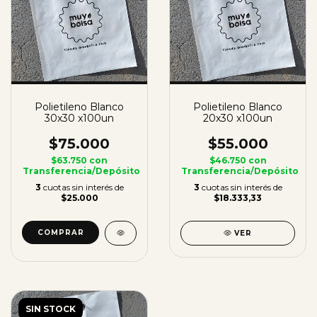
Polietileno Blanco
Polietileno Blanco
30x30 x100un
20x30 x100un
$75.000
$55.000
$63.750
con
$46.750
con
Transferencia/Depósito
Transferencia/Depósito
3
cuotas sin interés de
3
cuotas sin interés de
$25.000
$18.333,33
COMPRAR
VER
SIN STOCK