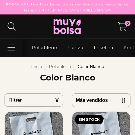
IMPORTANTE! Por favor lee las condiciones de compra antes de realizar
la misma. ♥ - TIEMPOS 25 DÍAS HÁBILES APROX!
0
Polietileno
Lienzo
Friselina
Kraf
Inicio
>
Polietileno
>
Color Blanco
Color Blanco
Filtrar
SIN STOCK