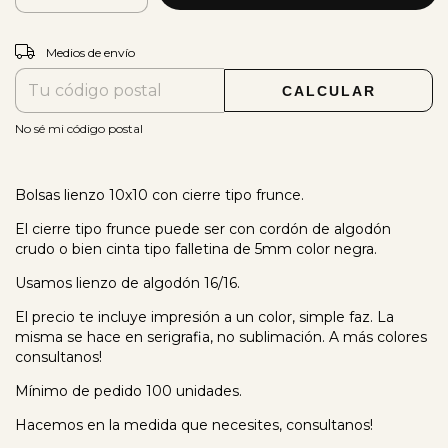
CAMBIAR CP
Entregas para el CP:
Medios de envío
CALCULAR
No sé mi código postal
Bolsas lienzo 10x10 con cierre tipo frunce.
El cierre tipo frunce puede ser con cordón de algodón
crudo o bien cinta tipo falletina de 5mm color negra.
Usamos lienzo de algodón 16/16.
El precio te incluye impresión a un color, simple faz. La
misma se hace en serigrafia, no sublimación. A más colores
consultanos!
Mínimo de pedido 100 unidades.
Hacemos en la medida que necesites, consultanos!