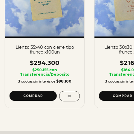
Lienzo 35x40 con cierre tipo
Lienzo 30x30 c
frunce x100un
frunce
$294.300
$216
$250.155
con
$184.
Transferencia/Depósito
Transferenc
3
cuotas sin interés de
$98.100
3
cuotas sin inte
COMPRAR
COMPRAR