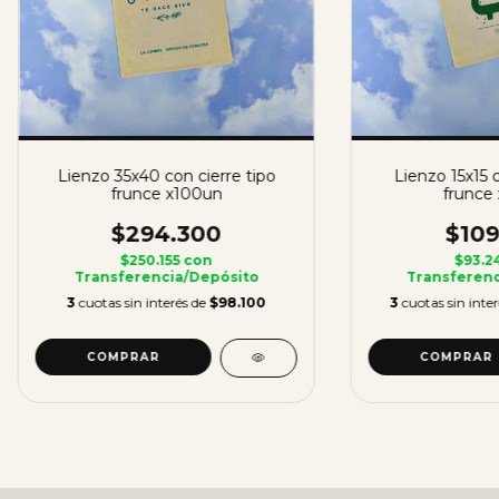
Lienzo 35x40 con cierre tipo
Lienzo 15x15 c
frunce x100un
frunce
$294.300
$109
$250.155
con
$93.2
Transferencia/Depósito
Transferenc
3
cuotas sin interés de
$98.100
3
cuotas sin inte
COMPRAR
COMPRAR