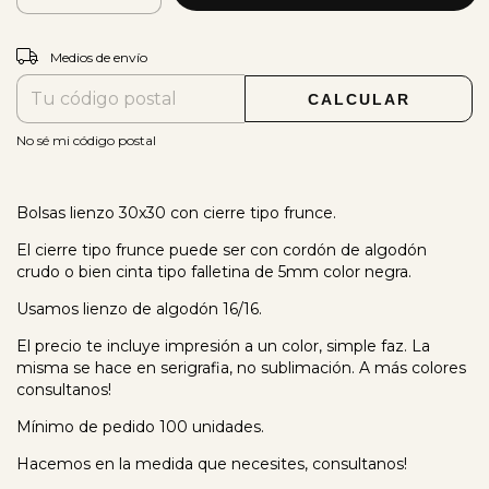
CAMBIAR CP
Entregas para el CP:
Medios de envío
CALCULAR
No sé mi código postal
Bolsas lienzo 30x30 con cierre tipo frunce.
El cierre tipo frunce puede ser con cordón de algodón
crudo o bien cinta tipo falletina de 5mm color negra.
Usamos lienzo de algodón 16/16.
El precio te incluye impresión a un color, simple faz. La
misma se hace en serigrafia, no sublimación. A más colores
consultanos!
Mínimo de pedido 100 unidades.
Hacemos en la medida que necesites, consultanos!